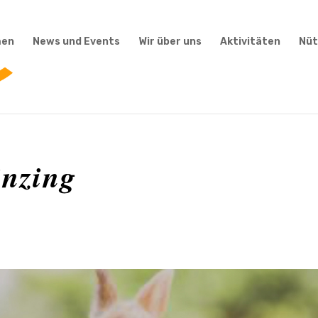
men
News und Events
Wir über uns
Aktivitäten
Nüt
inzing