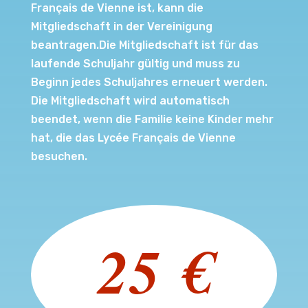
Français de Vienne ist, kann die
Mitgliedschaft in der Vereinigung
beantragen.Die Mitgliedschaft ist für das
laufende Schuljahr gültig und muss zu
Beginn jedes Schuljahres erneuert werden.
Die Mitgliedschaft wird automatisch
beendet, wenn die Familie keine Kinder mehr
hat, die das Lycée Français de Vienne
besuchen.
25 €